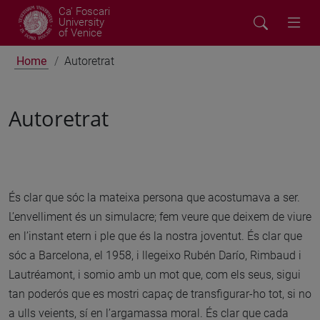
Ca' Foscari
University
of Venice
Home
Autoretrat
Autoretrat
És clar que sóc la mateixa persona que acostumava a ser.
L’envelliment és un simulacre; fem veure que deixem de viure
en l’instant etern i ple que és la nostra joventut. És clar que
sóc a Barcelona, el 1958, i llegeixo Rubén Darío, Rimbaud i
Lautréamont, i somio amb un mot que, com els seus, sigui
tan poderós que es mostri capaç de transfigurar-ho tot, si no
a ulls veients, sí en l’argamassa moral. És clar que cada