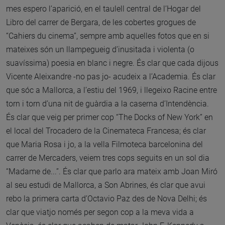
mes espero l’aparició, en el taulell central de l’Hogar del
Libro del carrer de Bergara, de les cobertes grogues de
“Cahiers du cinema”, sempre amb aquelles fotos que en si
mateixes són un llampegueig d’inusitada i violenta (o
suavíssima) poesia en blanc i negre. És clar que cada dijous
Vicente Aleixandre -no pas jo- acudeix a l’Academia. És clar
que sóc a Mallorca, a l’estiu del 1969, i llegeixo Racine entre
torn i torn d’una nit de guàrdia a la caserna d’Intendència.
És clar que veig per primer cop “The Docks of New York” en
el local del Trocadero de la Cinemateca Francesa; és clar
que Maria Rosa i jo, a la vella Filmoteca barcelonina del
carrer de Mercaders, veiem tres cops seguits en un sol dia
“Madame de...”. És clar que parlo ara mateix amb Joan Miró
al seu estudi de Mallorca, a Son Abrines, és clar que avui
rebo la primera carta d’Octavio Paz des de Nova Delhi; és
clar que viatjo només per segon cop a la meva vida a