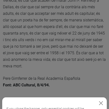
Venècia, és clar que acaben de matar John F. Kennedy a
Dallas, és clar que cal sempre dur la contrària als més
adults, és clar que acceptar ser més adult és capitular, és
clar que un poeta ha de fer sempre, de manera sistemàtica,
allò oposat al que hom espera d’ell, és clar que mai no faré
quaranta anys, és clar que vaig néixer el 22 de juny de 1945
i tinc els ulls verds i no em cal mirar-me al mirall per saber
que ja no tornaré a ser jove, però que mai no deixaré de ser
el jove que vaig ser entre el 1958 i el 1975. És clar que a tot
això anomeno la meva vida; és clar que tot això seré jo en la
meva mort.
Pere Gimferrer de la Real Academia Española
Font: ABC Cultural, 8/4/94.
If you close the banner, only essential cookies will be