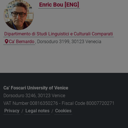
Enric Bou [ENG]
Dipartimento di Studi Linguistici e Culturali Comparati
Ca' Bernardo
, Dorsoduro 3199, 30123 Venecia
Ca' Foscari University of Venice
Dorsoduro 3246, 30123 Venice
VAT Number 00816350276 - Fiscal Code 80007720271
Privacy
/
Legal notes
/
Cookies