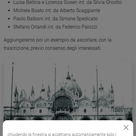
Luisa Bellina e Lorenza Gosen int. da Silvia Ghiotto
Michele Boato int. da Alberto Scaggiante
Paolo Balboni int. da Simone Spedicato
Stefano Orlandi int. da Federico Palozzi
Aggiungeremo poi un esempio da ascoltare, con la
trascrizione, previo consenso degli interessati.
chiudendo la finestra si accettano automaticamente solo i