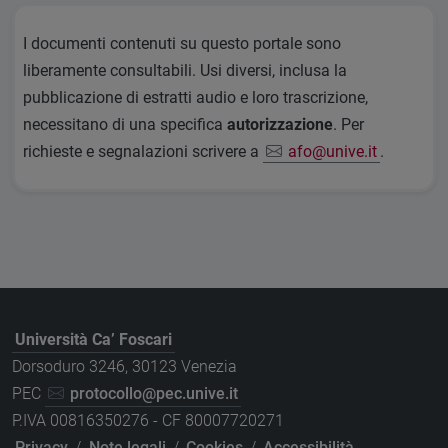
I documenti contenuti su questo portale sono
liberamente consultabili. Usi diversi, inclusa la
pubblicazione di estratti audio e loro trascrizione,
necessitano di una specifica
autorizzazione
. Per
richieste e segnalazioni scrivere a
afo@unive.it
.
Università Ca’ Foscari
Dorsoduro 3246, 30123 Venezia
PEC
protocollo@pec.unive.it
P.IVA 00816350276 - CF 80007720271
Privacy
/
Note legali
/
Cookies
/
Accessibilità