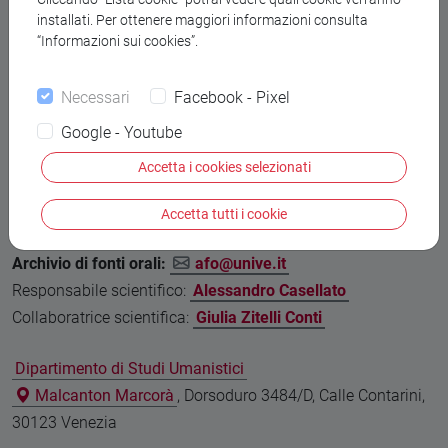
installati. Per ottenere maggiori informazioni consulta
“Informazioni sui cookies”.
Necessari
Facebook - Pixel
Google - Youtube
Accetta i cookies selezionati
Accetta tutti i cookie
Archivio di fonti orali:
afo@unive.it
Responsabile scientifico:
Alessandro Casellato
Collaboratrice scientifica:
Giulia Zitelli Conti
Dipartimento di Studi Umanistici
Malcanton Marcorà
, Dorsoduro 3484/D, Calle Contarini,
30123 Venezia