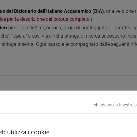
us del Dizionario dell'Italiano Accademico (DIA)
, una versione 
ce per la descrizione del corpus completo
).
teri
pieni, cioè lettere, numeri, segni di punteggiatura, caratteri 
rché”, “opera” e così via). Nella stringa di ricerca si possono ins
 la stringa inserita. Ogni passo è accompagnato dalle seguenti in
chiudendo la finestra 
b utilizza i cookie