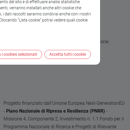
to del sito e di effettuare analisi statistiche
enti, verranno installati anche altri cookie che
o, i dati raccolti saranno condivisi anche con i nostri
. Cliccando “Lista cookie” potrai vedere quali cookie
ima consultazione: gg/mm/aaaa).
aliano Accademico (DIA)"
(data di ultima consultazione:
 i cookies selezionati
Accetta tutti i cookie
Progetto finanziato dall’Unione Europea Next-GenerationEU
-
Piano Nazionale di Ripresa e Resilienza (PNRR)
-
Missione 4, Componente 2, Investimento n. 1.1 Fondo per il
Programma Nazionale di Ricerca e Progetti di Rilevante