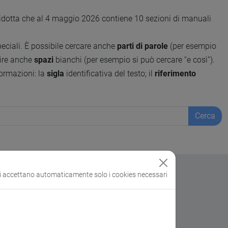
ridotta che al 4 maggio 2026 contiene 10 sezioni di manuali
speciali. È possibile cercare anche
parti di parole
(per esempio
erire anche
spazi
bianchi (per esempio si può cercare “e così”).
formazioni: la
sigla
identificativa del testo; il
riferimento
Cerca
si accettano automaticamente solo i cookies necessari