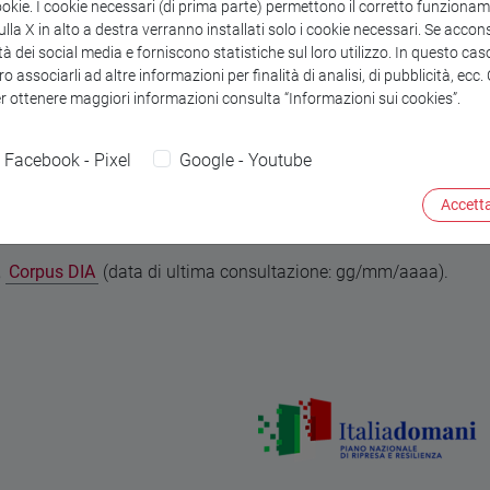
ookie. I cookie necessari (di prima parte) permettono il corretto funzionamen
la X in alto a destra verranno installati solo i cookie necessari. Se accons
 Mastrantonio (data di ultima consultazione: gg/mm/aaaa).
tà dei social media e forniscono statistiche sul loro utilizzo. In questo cas
o associarli ad altre informazioni per finalità di analisi, di pubblicità, ecc
er ottenere maggiori informazioni consulta “Informazioni sui cookies”.
ura di),
"Dizionario dell'Italiano Accademico (DIA)"
(data di ult
di qualcosa",
in D. Mastrantonio (a cura di),
"Dizionario dell'It
Facebook - Pixel
Google - Youtube
Accetta
,
Corpus DIA
(data di ultima consultazione: gg/mm/aaaa).