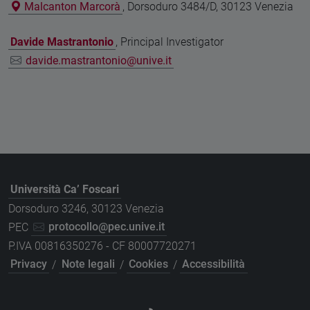
Malcanton Marcorà
, Dorsoduro 3484/D, 30123 Venezia
Davide Mastrantonio
, Principal Investigator
davide.mastrantonio@unive.it
Università Ca’ Foscari
Dorsoduro 3246, 30123 Venezia
PEC
protocollo@pec.unive.it
P.IVA 00816350276 - CF 80007720271
Privacy
/
Note legali
/
Cookies
/
Accessibilità