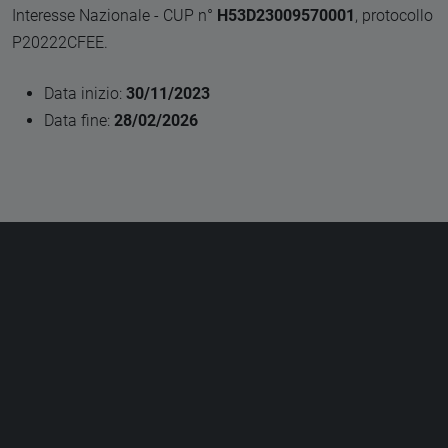
Interesse Nazionale - CUP n°
H53D23009570001
, protocollo
P20222CFEE.
Data inizio:
30/11/2023
Data fine:
28/02/2026