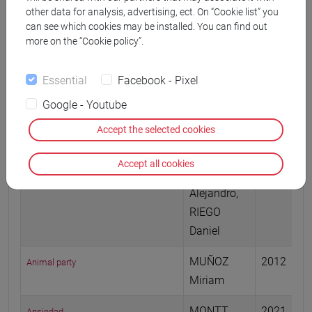
GALLARDO
2020
Algo extraño me pasó camino de casa
other data for analysis, advertising, ect. On “Cookie list” you
Miguel
can see which cookies may be installed. You can find out
more on the “Cookie policy”.
FRANC
2010
Alicia en un mundo real
Isabel,
Essential
Facebook - Pixel
MARTÍN
Google - Youtube
Susanna
Accept the selected cookies
CARRERES
2011
Andando
Albert,
Accept all cookies
TORRES
Alejandro,
RIEGO
Daniel
MUÑOZ
2012
Animal party
Miriam
MONTT
2021
Ansiedad