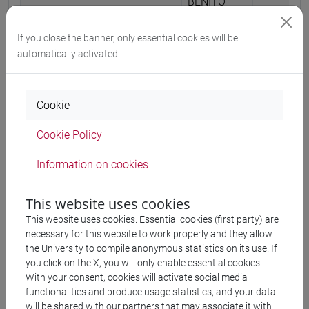
BENITO
Íñigo,
FRANCO
If you close the banner, only essential cookies will be
automatically activated
BENITO
Raúl
Cookie
SANTALÓ
2015
17 vivir, revivir, sobrevivir
Àlex
Cookie Policy
BUSQUET
2019
Adicción
Information on cookies
Josep,
COLOMBO
This website uses cookies
Pedro J.,
This website uses cookies. Essential cookies (first party) are
LANDA
necessary for this website to work properly and they allow
Aintzane
the University to compile anonymous statistics on its use. If
you click on the X, you will only enable essential cookies.
With your consent, cookies will activate social media
SANZ Arnau
2013
Albert contra Albert
functionalities and produce usage statistics, and your data
will be shared with our partners that may associate it with