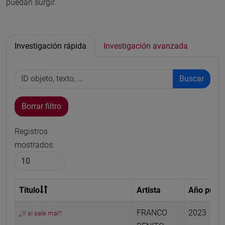
puedan surgir.
Investigación rápida
Investigación avanzada
Buscar
Borrar filtro
Registros
mostrados:
Titulo
Artista
Año publi
FRANCO
2023
¿Y si sale mal?