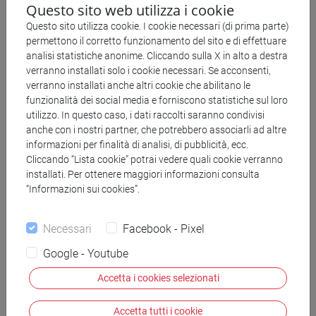
Questo sito web utilizza i cookie
dialetto. In letteratura, ricerche recenti su tale forma
Questo sito utilizza cookie. I cookie necessari (di prima parte)
particolare di bilinguismo hanno adottato il Bilingual
permettono il corretto funzionamento del sito e di effettuare
Language Profile (BLP; Birdsong et. Al 2012), strumento
analisi statistiche anonime. Cliccando sulla X in alto a destra
ideato per testare la dominanza linguistica in soggetti
verranno installati solo i cookie necessari. Se acconsenti,
verranno installati anche altri cookie che abilitano le
bilingui tramite self-reports. Tuttavia, tale strumento è
funzionalità dei social media e forniscono statistiche sul loro
ottimizzato per quei casi di bilinguismo in cui i parlanti sono
utilizzo. In questo caso, i dati raccolti saranno condivisi
competenti in due lingue standardizzate. A ragion di ciò,
anche con i nostri partner, che potrebbero associarli ad altre
informazioni per finalità di analisi, di pubblicità, ecc.
alcune domande non si adattano bene al contesto
Cliccando “Lista cookie” potrai vedere quali cookie verranno
sociolinguistico del nostro paese, definito tramite il concetto
installati. Per ottenere maggiori informazioni consulta
di dilalia (Berruto, 1987). Da qui la necessità di creare un
“Informazioni sui cookies”.
nuovo strumento, che chiameremo Dilalic Language Profile
(DLP). A seguito della manipolazione delle domande, si
Necessari
Facebook - Pixel
procederà con la validazione del questionario
Google - Youtube
sottoponendolo ad un campione di circa 200 persone. Per
Accetta i cookies selezionati
testare la validità interna si procederà con una factor
analysis. Infine, per stabilire la criterion-based validity
Accetta tutti i cookie