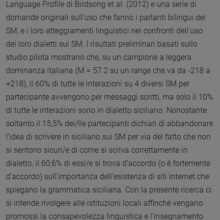
Language Profile di Birdsong et al. (2012) e una serie di
domande originali sull’uso che fanno i parlanti bilingui dei
SM, e i loro atteggiamenti linguistici nei confronti dell’uso
dei loro dialetti sui SM. I risultati preliminari basati sullo
studio pilota mostrano che, su un campione a leggera
dominanza italiana (M = 57.2 su un range che va da -218 a
+218), il 60% di tutte le interazioni su 4 diversi SM per
partecipante avvengono per messaggi scritti, ma solo il 10%
di tutte le interazioni sono in dialetto siciliano. Nonostante
soltanto il 15,5% dei/lle partecipanti dichiari di abbandonare
l’idea di scrivere in siciliano sui SM per via del fatto che non
si sentono sicuri/e di come si scriva correttamente in
dialetto, il 60,6% di essi/e si trova d’accordo (o è fortemente
d’accordo) sull’importanza dell’esistenza di siti Internet che
spiegano la grammatica siciliana. Con la presente ricerca ci
si intende rivolgere alle istituzioni locali affinché vengano
promossi la consapevolezza linguistica e l’insegnamento