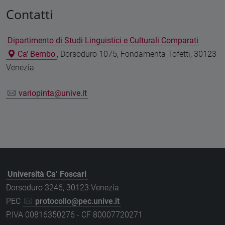
Contatti
Dipartimento di Studi Linguistici e Culturali Comparati
Ca' Bembo
, Dorsoduro 1075, Fondamenta Tofetti, 30123
Venezia
variopinta@unive.it
Università Ca’ Foscari
Dorsoduro 3246, 30123 Venezia
PEC
protocollo@pec.unive.it
P.IVA 00816350276 - CF 80007720271