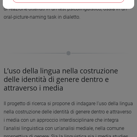
verificheremo la correlazione tra punteggio del DLP e tempi
di reazione ottenuti in un test psicolinguistico, ossia in un
oral-picture-naming task in dialetto.
L’uso della lingua nella costruzione
delle identità di genere dentro e
attraverso i media
Il progetto di ricerca si propone di indagare l’uso della lingua
nella costruzione delle identità di genere dentro e attraverso
i media con un approccio interdisciplinare che integra
l’analisi linguistica con un’analisi mediale, nella comune
prospettiva di genere. Sia la linguistica sia i media studies