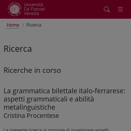
Università
Ca' Foscari
Venezia
Home
Ricerca
Ricerca
Ricerche in corso
La grammatica bilettale italo-ferrarese:
aspetti grammaticali e abilità
metalinguistiche
Cristina Procentese
La presente ricerca si propone di investigare aspetti