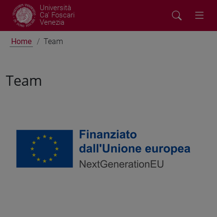
Università
Ca' Foscari
Venezia
Home
Team
Team