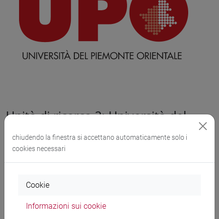
Unità di ricerca 2: Università del
Piemonte Orientale
chiudendo la finestra si accettano automaticamente solo i
Dipartimento di Studi per l'Economia e
cookies necessari
l'Impresa
Cookie
Informazioni sui cookie