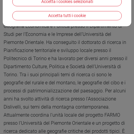
Accetta i cookies selezionati
Accetta tutti i cookie
Giacomo Pettenati
è ricercatore in tenure track (RTD-B) in
Geografia Economica e Politica presso il Dipartimento di
Studi per l’Economia e le Imprese dell’Università del
Piemonte Orientale. Ha conseguito il dottorato di ricerca in
Pianificazione territoriale e sviluppo locale presso il
Politecnico di Torino e ha lavorato per diversi anni presso il
Dipartimento Culture, Politica e Società dell’Università di
Torino. Tra i suoi principali temi di ricerca ci sono le
geografie del rurale e del montano, le geografie del cibo e i
processi di patrimonializzazione del paesaggio. Per alcuni
anni ha svolto attività di ricerca presso l’Associazione
Dislivelli, sui temi della montagna contemporanea.
Attualmente coordina l’unità locale del progetto FARMO
presso l’Università del Piemonte Orientale e un progetto di
ricerca dedicato alle geografie critiche dei prodotti tipici. È