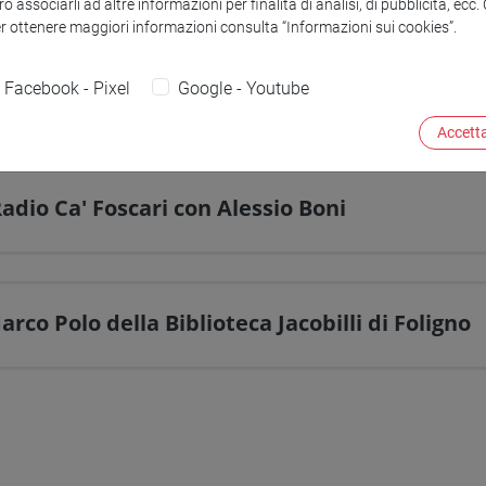
o associarli ad altre informazioni per finalità di analisi, di pubblicità, ecc
er ottenere maggiori informazioni consulta “Informazioni sui cookies”.
Prof. Eugenio Burgio
Laura Tomasi
Samuela Simion
Facebook - Pixel
Google - Youtube
Raissa De Gruttola
Accetta
adio Ca' Foscari con Alessio Boni
arco Polo della Biblioteca Jacobilli di Foligno