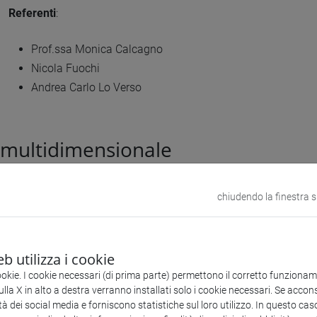
Referenti
:
Prof.ssa Monica Calcagno
Nicola Fuochi
Andrea Carlo Lo Verso
o multidimensionale
L’attività di ricerca intende approfondire e ideare modelli di frui
chiudendo la finestra 
socio-culturale del medioevo in due aree tematiche: Venezia, c
veneziano e viaggiatore nell’impero sino-mongolo. Tale modello,
ambientale, è rivolto a un pubblico italofono e non, che comp
b utilizza i cookie
turismo/lavoro.
ookie. I cookie necessari (di prima parte) permettono il corretto funzionamen
la X in alto a destra verranno installati solo i cookie necessari. Se accons
Referenti
:
tà dei social media e forniscono statistiche sul loro utilizzo. In questo cas