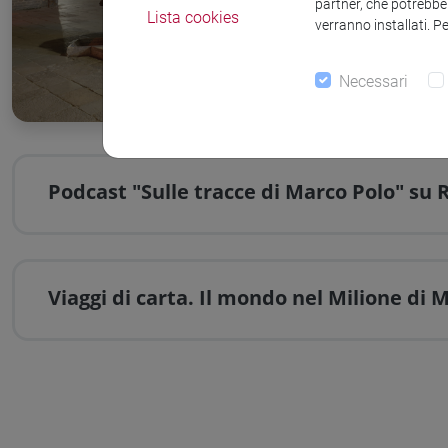
partner, che potrebber
Lista cookies
verranno installati. P
Necessari
Podcast "Sulle tracce di Marco Polo" su R
Viaggi di carta. Il mondo nel Milione di M