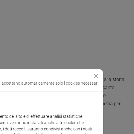
zione del Cultural Heritage utilizzando la filologia e la storia
si accettano automaticamente solo i cookies necessari
on la sua storia multiculturale, e Marco Polo, mercante
 attento alle tematiche di sostenibilità turistica e
rende le comunità di passaggio che arrivano a Venezia per
to del sito e di effettuare analisi statistiche
enti, verranno installati anche altri cookie che
o, i dati raccolti saranno condivisi anche con i nostri