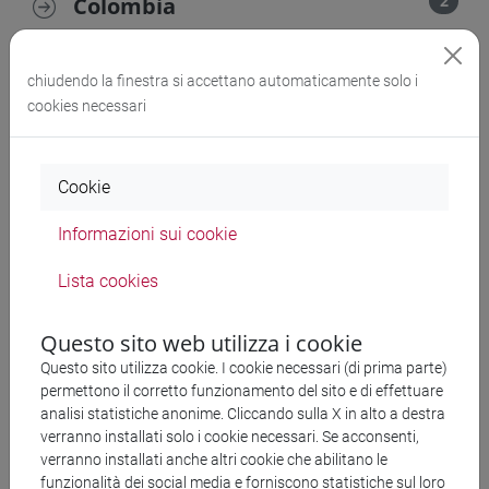
2
Colombia
2
Costa Rica
chiudendo la finestra si accettano automaticamente solo i
cookies necessari
1
Lituania
Cookie
1
Messico
Informazioni sui cookie
1
Paesi Bassi
Lista cookies
1
Romania
Questo sito web utilizza i cookie
Questo sito utilizza cookie. I cookie necessari (di prima parte)
permettono il corretto funzionamento del sito e di effettuare
25
Spagna
analisi statistiche anonime. Cliccando sulla X in alto a destra
verranno installati solo i cookie necessari. Se acconsenti,
verranno installati anche altri cookie che abilitano le
1
Stati Uniti
funzionalità dei social media e forniscono statistiche sul loro