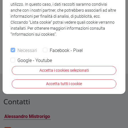
utilizzo. In questo caso, i dati raccolti saranno condivisi
anche con i nostri partner, che potrebbero associarli ad altre
1
Sudafrica
informazioni per finalità di analisi, di pubblicità, ecc.
Cliccando “Lista cookie” potrai vedere quali cookie verranno
1
Turchia
installati. Per ottenere maggiori informazioni consulta
“Informazioni sui cookies”.
1
Uruguay
Necessari
Facebook - Pixel
Google - Youtube
Accetta i cookies selezionati
Accetta tutti i cookie
Contatti
Alessandro Mistrorigo