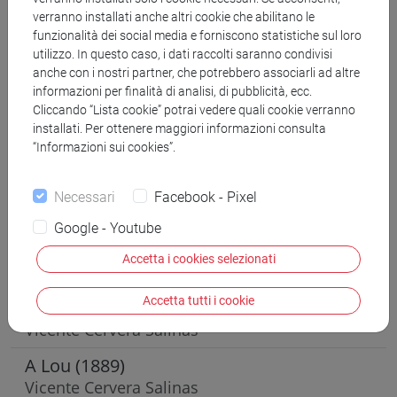
Al rabino
verranno installati anche altri cookie che abilitano le
funzionalità dei social media e forniscono statistiche sul loro
Vicente Cervera Salinas
utilizzo. In questo caso, i dati raccolti saranno condivisi
El mejor empeño
anche con i nostri partner, che potrebbero associarli ad altre
informazioni per finalità di analisi, di pubblicità, ecc.
Vicente Cervera Salinas
Cliccando “Lista cookie” potrai vedere quali cookie verranno
installati. Per ottenere maggiori informazioni consulta
El alma oblicua
“Informazioni sui cookies”.
Vicente Cervera Salinas
Hijos del devenir
Necessari
Facebook - Pixel
Vicente Cervera Salinas
Google - Youtube
Escalada
Accetta i cookies selezionati
Vicente Cervera Salinas
Accetta tutti i cookie
La vergüenza
Vicente Cervera Salinas
A Lou (1889)
Vicente Cervera Salinas