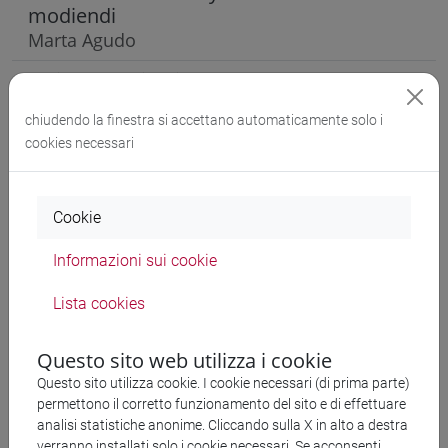
modiendi
Marta Agudo
Latidos respiración
Marta Agudo
chiudendo la finestra si accettano automaticamente solo i
Fragmento
cookies necessari
Marta Agudo
Marzo o la voluntad afirmativa
Cookie
Vicente Cervera Salinas
Informazioni sui cookie
La partitura
Vicente Cervera Salinas
Lista cookies
Lo fugaz
Questo sito web utilizza i cookie
Vicente Cervera Salinas
Questo sito utilizza cookie. I cookie necessari (di prima parte)
De élite
permettono il corretto funzionamento del sito e di effettuare
analisi statistiche anonime. Cliccando sulla X in alto a destra
Vicente Cervera Salinas
verranno installati solo i cookie necessari. Se acconsenti,