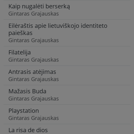
Kaip nugalėti berserką
Gintaras Grajauskas
Eilėraštis apie lietuviškojo identiteto
paieškas
Gintaras Grajauskas
Filatelija
Gintaras Grajauskas
Antrasis atėjimas
Gintaras Grajauskas
Mažasis Buda
Gintaras Grajauskas
Playstation
Gintaras Grajauskas
La risa de dios