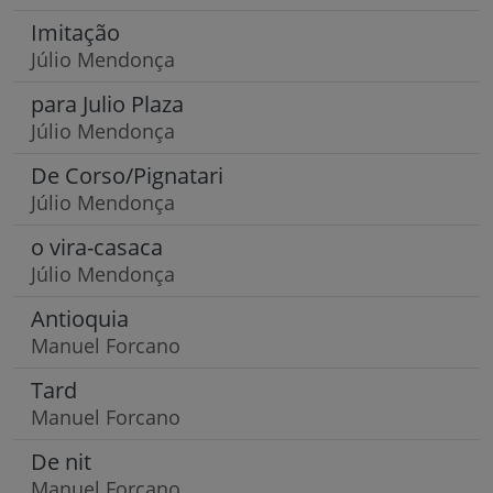
Imitação
Júlio Mendonça
para Julio Plaza
Júlio Mendonça
De Corso/Pignatari
Júlio Mendonça
o vira-casaca
Júlio Mendonça
Antioquia
Manuel Forcano
Tard
Manuel Forcano
De nit
Manuel Forcano