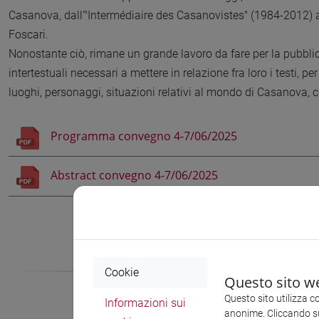
Casanova, dall’"Intermédiaire des Casanovistes" (1984-2012) 
Foscari.
Nonostante ciò, rimane un grande lavoro da fare per la pubblicazi
intertestuali necessari a mettere in relazione fra loro i testi, p
luoghi, personaggi, situazioni relativi al mondo di Casanova, 
Programma convegno 4-7/06/2025
Abstract convegno 4-7/06/2025
Cookie
Questo sito we
Questo sito utilizza c
Informazioni sui
anonime. Cliccando sul