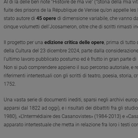
Al di là delle ben note “Histoire de ma vie” ("Storia della mia 
fuite des prisons de la République de Venise qu’on appelle les 
stato autore di
45 opere
di dimensione variabile, che vanno da
cinque volumetti dell’Jcosameron, oltre che di scritti rimasti ine
Il progetto per una
edizione critica delle opere
, prima di tutto
della Cultura del 23 dicembre 2024, parte dalla considerazione c
l’ultimo lavoro pubblicato postumo ed è frutto in gran parte di
Non si può comprendere appieno il suo percorso autoriale, e re
riferimenti intertestuali con gli scritti di teatro, poesia, stor
1752.
Una vasta serie di documenti inediti, sparsi negli archivi europe
apparsi dal 1822 ad oggi), e i risultati dei dibattiti fra gli st
1980), «L’Intermédiaire des Casanovistes» (1984-2013) e «Casa
apparato intertestuale che metta in relazione fra loro i testi con 