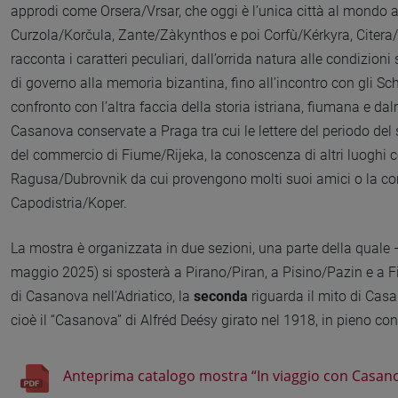
approdi come Orsera/Vrsar, che oggi è l’unica città al mondo 
Curzola/Korčula, Zante/Zàkynthos e poi Corfù/Kérkyra, Citera/
racconta i caratteri peculiari, dall’orrida natura alle condizioni s
di governo alla memoria bizantina, fino all’incontro con gli S
confronto con l’altra faccia della storia istriana, fiumana e da
Casanova conservate a Praga tra cui le lettere del periodo del 
del commercio di Fiume/Rijeka, la conoscenza di altri luoghi
Ragusa/Dubrovnik da cui provengono molti suoi amici o la con
Capodistria/Koper.
La mostra è organizzata in due sezioni, una parte della quale –
maggio 2025) si sposterà a Pirano/Piran, a Pisino/Pazin e a 
di Casanova nell’Adriatico, la
seconda
riguarda il mito di Casa
cioè il “Casanova” di Alfréd Deésy girato nel 1918, in pieno co
Anteprima catalogo mostra “In viaggio con Casan