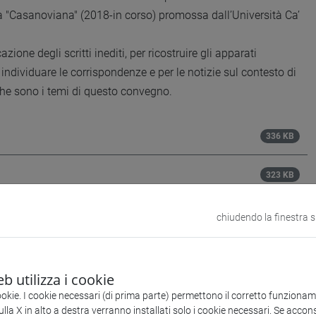
a "Casanoviana" (2018-in corso) promossa dall’Università Ca’
one degli scritti inediti, per ricostruire gli apparati
er individuare le corrispondenze e per le notizie sul contesto di
che sono i temi di questo convegno.
336 KB
323 KB
chiudendo la finestra 
b utilizza i cookie
ookie. I cookie necessari (di prima parte) permettono il corretto funzionamen
la X in alto a destra verranno installati solo i cookie necessari. Se accons