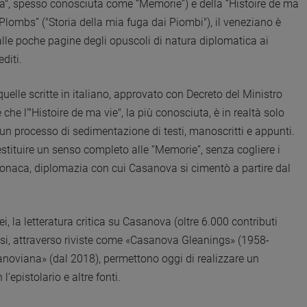
vita", spesso conosciuta come “Memorie”) e della “Histoire de ma
Plombs” ("Storia della mia fuga dai Piombi"), il veneziano è
lle poche pagine degli opuscoli di natura diplomatica ai
diti.
 quelle scritte in italiano, approvato con Decreto del Ministro
he l’"Histoire de ma vie", la più conosciuta, è in realtà solo
 un processo di sedimentazione di testi, manoscritti e appunti.
stituire un senso completo alle “Memorie”, senza cogliere i
ia, cronaca, diplomazia con cui Casanova si cimentò a partire dal
i, la letteratura critica su Casanova (oltre 6.000 contributi
udiosi, attraverso riviste come «Casanova Gleanings» (1958-
noviana» (dal 2018), permettono oggi di realizzare un
l’epistolario e altre fonti.