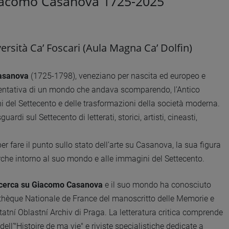
i Giacomo Casanova 1725-2025
ersità Ca’ Foscari (Aula Magna Ca’ Dolfin)
Casanova
(1725-1798), veneziano per nascita ed europeo e
resentativa di un mondo che andava scomparendo, l’Antico
i del Settecento e delle trasformazioni della società moderna.
uardi sul Settecento di letterati, storici, artisti, cineasti,
r fare il punto sullo stato dell’arte su Casanova, la sua figura
icerche intorno al suo mondo e alle immagini del Settecento.
icerca su Giacomo Casanova
e il suo mondo ha conosciuto
iothèque Nationale de France del manoscritto delle Memorie e
tní Oblastní Archiv di Praga. La letteratura critica comprende
ell’"Histoire de ma vie" e riviste specialistiche dedicate a