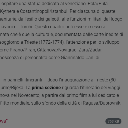
a ospitare una statua dedicata al veneziano, Pola/Pula,
Kythera e Costantinopoli/Istanbul. Per ciascuna di queste
anitarie, dall’esilio dei galeotti alle funzioni militari, dal luogo
chiavoni e i Turchi. Questo quadro può essere messo a
lmata che è quella culturale, documentata dalle carte inedite di
soggiorno a Trieste (1772-1774), l’attenzione per lo sviluppo
 come Pirano/Piran, Cittanova/Novigrad, Zara/Zadar,
oscenza di personalità come Gianrinaldo Carli di
 in pannelli itineranti – dopo l’inaugurazione a Trieste (30
Fiume/Rijeka. La
prima sezione
riguarda l’itinerario dei viaggi
nova nel Novecento, a partire dal primo film a lui dedicato e
nflitto mondiale, sullo sfondo della città di Ragusa/Dubrovnik.
ova”
753 KB