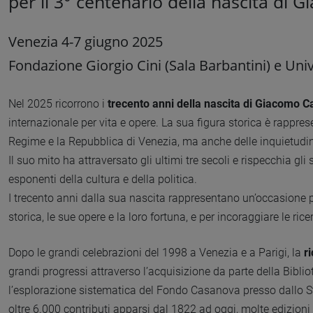
per il 3° centenario della nascita d
Venezia 4-7 giugno 2025
Fondazione Giorgio Cini (Sala Barbantini) e Univ
Nel 2025 ricorrono i
trecento anni della nascita di Giacomo 
internazionale per vita e opere. La sua figura storica è rapp
Regime e la Repubblica di Venezia, ma anche delle inquietudin
Il suo mito ha attraversato gli ultimi tre secoli e rispecchia gli sg
esponenti della cultura e della politica.
I trecento anni dalla sua nascita rappresentano un’occasione pe
storica, le sue opere e la loro fortuna, e per incoraggiare le r
Dopo le grandi celebrazioni del 1998 a Venezia e a Parigi, la
r
grandi progressi attraverso l’acquisizione da parte della Bibl
l’esplorazione sistematica del Fondo Casanova presso dallo Sta
oltre 6.000 contributi apparsi dal 1822 ad oggi, molte edizioni d