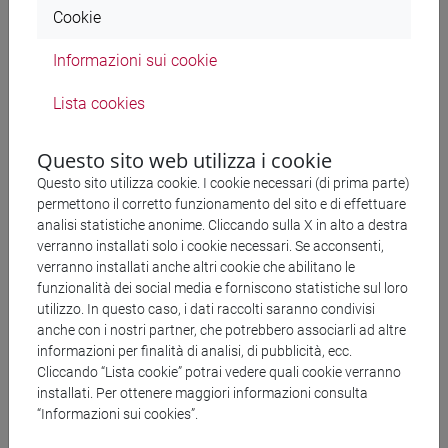
Cookie
accetta i cookie di "Terze parti"
Informazioni sui cookie
Lista cookies
Questo sito web utilizza i cookie
Questo sito utilizza cookie. I cookie necessari (di prima parte)
permettono il corretto funzionamento del sito e di effettuare
Le città porto alto adriatiche e lo sviluppo della sanità
analisi statistiche anonime. Cliccando sulla X in alto a destra
pubblica in età moderna [ENG]
verranno installati solo i cookie necessari. Se acconsenti,
verranno installati anche altri cookie che abilitano le
funzionalità dei social media e forniscono statistiche sul loro
utilizzo. In questo caso, i dati raccolti saranno condivisi
anche con i nostri partner, che potrebbero associarli ad altre
Non perdere questo contenuto:
informazioni per finalità di analisi, di pubblicità, ecc.
accetta i cookie di "Terze parti"
Cliccando “Lista cookie” potrai vedere quali cookie verranno
installati. Per ottenere maggiori informazioni consulta
“Informazioni sui cookies”.