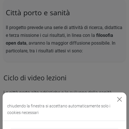
Città porto e sanità
Il progetto prevede una serie di attività di ricerca, didattica
e terza missione i cui risultati, in linea con la
filosofia
open data
, avranno la maggior diffusione possibile. In
particolare, tra i risultati attesi vi sono:
Ciclo di video lezioni
Le città porto alto adriatiche e lo sviluppo della sanità
pubblica in età moderna
chiudendo la finestra si accettano automaticamente solo i
cookies necessari
Non perdere questo contenuto: