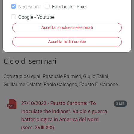
Necessari
Facebook - Pixel
Google - Youtube
Accetta i cookies selezionati
Accetta tutti i cookie
Ciclo di seminari
Con studiosi quali Pasquale Palmieri, Giulio Talini,
Guillaume Calafat, Paolo Calcagno, Fausto E. Carbone.
27/10/2022 - Fausto Carbone: “To
3 MB
inoculate the Indians”. Vaiolo e guerra
batteriologica in America del Nord
(secc. XVIII-XIX)