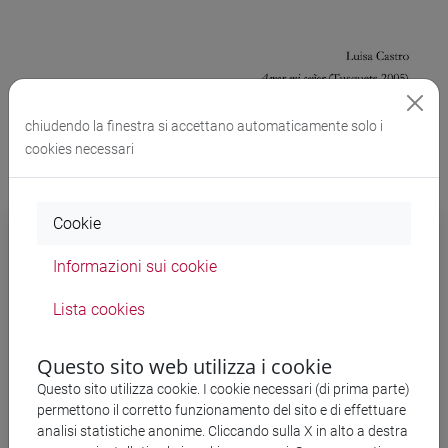
chiudendo la finestra si accettano automaticamente solo i
cookies necessari
Cookie
Trascrizione ai sensi della normativa
sull'accessibilità web
Informazioni sui cookie
Yo voy haciendo preguntas
Lista cookies
Yo voy haciendo preguntas
que al salir de mi boca
Questo sito web utilizza i cookie
son como flores oscuras.
Questo sito utilizza cookie. I cookie necessari (di prima parte)
Tú no contestas ninguna.
permettono il corretto funzionamento del sito e di effettuare
Quedan prendidas al aire
analisi statistiche anonime. Cliccando sulla X in alto a destra