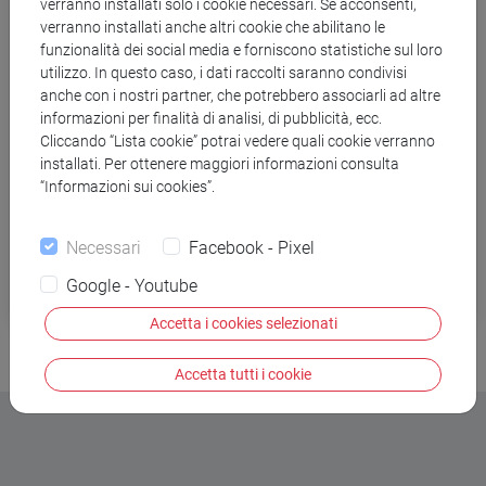
como banderas suicidas
verranno installati solo i cookie necessari. Se acconsenti,
verranno installati anche altri cookie che abilitano le
de esta lucha desigual,
funzionalità dei social media e forniscono statistiche sul loro
preguntas que son ropa suelta
utilizzo. In questo caso, i dati raccolti saranno condivisi
en el tendal de mi boca
anche con i nostri partner, che potrebbero associarli ad altre
informazioni per finalità di analisi, di pubblicità, ecc.
que agita este temporal.
Cliccando “Lista cookie” potrai vedere quali cookie verranno
Allí quedan destrozadas,
installati. Per ottenere maggiori informazioni consulta
banderas
“Informazioni sui cookies”.
de la derrota.
Necessari
Facebook - Pixel
Amor mi señor (Barcelona: Tusquets, 2005).
Google - Youtube
Accetta i cookies selezionati
Accetta tutti i cookie