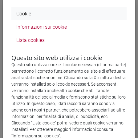
Trascrizione ai sensi della normativa
Cookie
sull'accessibilità web
Informazioni sui cookie
Momento no es nunca
Momento no es nunca
Lista cookies
de recordar suspiros
colgados de cuerdas de aliento
Questo sito web utilizza i cookie
como viento derramado
Questo sito utilizza cookie. I cookie necessari (di prima parte)
entre blandos montes.
permettono il corretto funzionamento del sito e di effettuare
analisi statistiche anonime. Cliccando sulla X in alto a destra
Sencillamente, momento no es
verranno installati solo i cookie necessari. Se acconsenti,
de memorar ausencias.
verranno installati anche altri cookie che abilitano le
funzionalità dei social media e forniscono statistiche sul loro
"La hoja" (Alhulia 2011)
utilizzo. In questo caso, i dati raccolti saranno condivisi
anche con i nostri partner, che potrebbero associarli ad altre
informazioni per finalità di analisi, di pubblicità, ecc.
Cliccando “Lista cookie” potrai vedere quali cookie verranno
installati. Per ottenere maggiori informazioni consulta
“Informazioni sui cookies”.