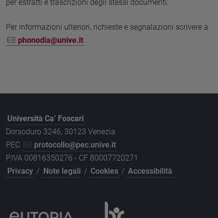
per estratti e trascrizioni degli stessi documenti.
Per informazioni ulteriori, richieste e segnalazioni scrivere a
phonodia@unive.it
.
Università Ca’ Foscari
Dorsoduro 3246, 30123 Venezia
PEC
protocollo@pec.unive.it
P.IVA 00816350276 - CF 80007720271
Privacy
/
Note legali
/
Cookies
/
Accessibilità