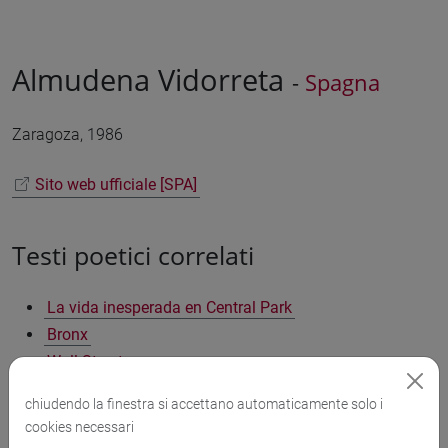
Almudena Vidorreta
-
Spagna
Zaragoza, 1986
Sito web ufficiale [SPA]
Testi poetici correlati
La vida inesperada en Central Park
Bronx
Wall Street
Brooklyn
chiudendo la finestra si accettano automaticamente solo i
La Quinta
cookies necessari
Contradicción