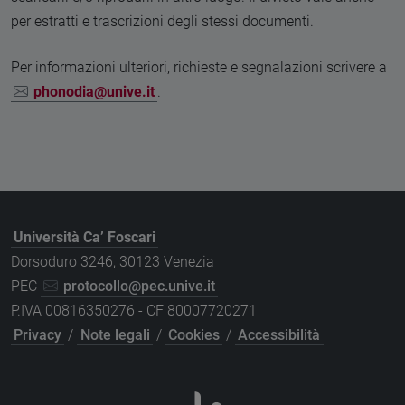
per estratti e trascrizioni degli stessi documenti.
Per informazioni ulteriori, richieste e segnalazioni scrivere a
phonodia@unive.it
.
Università Ca’ Foscari
Dorsoduro 3246, 30123 Venezia
PEC
protocollo@pec.unive.it
P.IVA 00816350276 - CF 80007720271
Privacy
/
Note legali
/
Cookies
/
Accessibilità