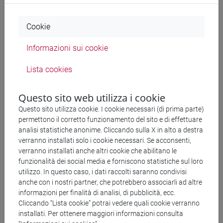
Guía de Nueva York
JFK
Cookie
Acuarela
Informazioni sui cookie
Tierra de Jauja
Lectura en llamas
Lista cookies
Lo comprendí aquel día
Días animales
Questo sito web utilizza i cookie
Latet anguis in herba
Questo sito utilizza cookie. I cookie necessari (di prima parte)
Rabia
permettono il corretto funzionamento del sito e di effettuare
analisi statistiche anonime. Cliccando sulla X in alto a destra
Golpe
verranno installati solo i cookie necessari. Se acconsenti,
Posible canción para una paloma cualquiera
verranno installati anche altri cookie che abilitano le
Como esas palabras desconocidas
funzionalità dei social media e forniscono statistiche sul loro
Cuando quedan posos de café
utilizzo. In questo caso, i dati raccolti saranno condivisi
anche con i nostri partner, che potrebbero associarli ad altre
Como aquel hambre salvaje al que nos aferramos
informazioni per finalità di analisi, di pubblicità, ecc.
En otro lugar se quedó desnuda
Cliccando “Lista cookie” potrai vedere quali cookie verranno
installati. Per ottenere maggiori informazioni consulta