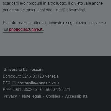
scaricarli e/o riprodurli in altro luogo. Il divieto vale anche
per estratti e trascrizioni degli stessi documenti.
Per informazioni ulteriori, richieste e segnalazioni scrivere a
phonodia@unive.it
.
Università Ca’ Foscari
Dorsoduro 3246, 30123 Venezia
PEC
protocollo@pec.unive.it
P.IVA 00816350276 - CF 80007720271
Privacy
/
Note legali
/
Cookies
/
Accessibilità