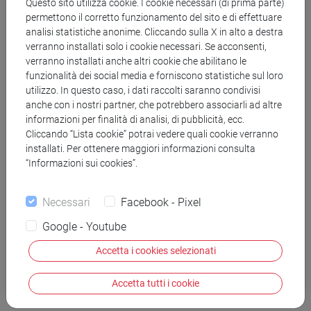
Questo sito utilizza cookie. I cookie necessari (di prima parte)
patio a la manera de un caravansary. No lo reconocí
permettono il corretto funzionamento del sito e di effettuare
analisi statistiche anonime. Cliccando sulla X in alto a destra
entre los soldados y caballeros que se retorcían o
verranno installati solo i cookie necessari. Se acconsenti,
languidecían preñados por las heridas de la guerra o
verranno installati anche altri cookie che abilitano le
las pestes. Al fondo, en un bello patio protegido por
funzionalità dei social media e forniscono statistiche sul loro
almendros, y reservado, según me habían dicho, para
utilizzo. In questo caso, i dati raccolti saranno condivisi
anche con i nostri partner, che potrebbero associarli ad altre
los peregrinos alucinados por el sol, lo vi sentado en un
informazioni per finalità di analisi, di pubblicità, ecc.
escaño de madera. Reía salvaje y atronadoramente
Cliccando “Lista cookie” potrai vedere quali cookie verranno
mirando con furia en dirección a los infieles. Pronto
installati. Per ottenere maggiori informazioni consulta
“Informazioni sui cookies”.
sintió mi presencia y volteó para mirarme. En sus ojos
había un mar extraño y distante. Se incorporó y dijo:
Necessari
Facebook - Pixel
“No era aquí”, y desapareció, devorado por los
elementos.
Google - Youtube
Accetta i cookies selezionati
“A rienda suelta” (Buenos Aires, 1991)
Accetta tutti i cookie