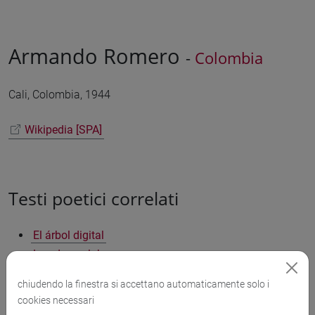
Armando Romero
-
Colombia
Cali, Colombia, 1944
Wikipedia [SPA]
Testi poetici correlati
El árbol digital
Las dos palabras
La noche regresó a mi bolsillo
chiudendo la finestra si accettano automaticamente solo i
Nostalgia
cookies necessari
Cumbia