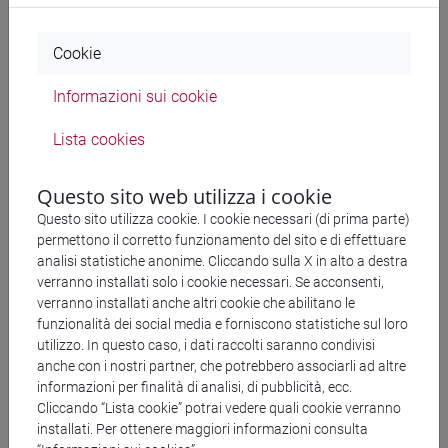
Brisa
Viajera
Cookie
Mi ciudad
Informazioni sui cookie
Valparaíso
Encuentro con Maqroll en Rodas
Lista cookies
Nada de mujer, hembra o animal femenino
La cena
Questo sito web utilizza i cookie
El sucio
Questo sito utilizza cookie. I cookie necessari (di prima parte)
Los que responden
permettono il corretto funzionamento del sito e di effettuare
analisi statistiche anonime. Cliccando sulla X in alto a destra
En Venecia
verranno installati solo i cookie necessari. Se acconsenti,
Los cuervos
verranno installati anche altri cookie che abilitano le
Poema de otoño
funzionalità dei social media e forniscono statistiche sul loro
La vecindad de las aguas
utilizzo. In questo caso, i dati raccolti saranno condivisi
anche con i nostri partner, che potrebbero associarli ad altre
Leo León, Leo Le Gris
informazioni per finalità di analisi, di pubblicità, ecc.
La risa de dios
Cliccando “Lista cookie” potrai vedere quali cookie verranno
installati. Per ottenere maggiori informazioni consulta