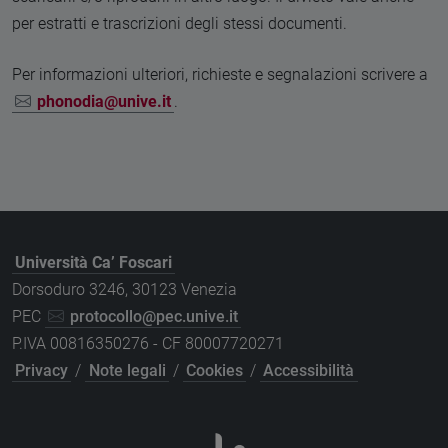
per estratti e trascrizioni degli stessi documenti.
Per informazioni ulteriori, richieste e segnalazioni scrivere a
phonodia@unive.it
.
Università Ca’ Foscari
Dorsoduro 3246, 30123 Venezia
PEC
protocollo@pec.unive.it
P.IVA 00816350276 - CF 80007720271
Privacy
/
Note legali
/
Cookies
/
Accessibilità