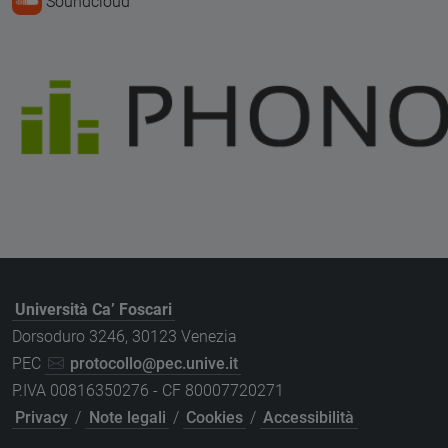
Soundcloud
Università Ca’ Foscari
Dorsoduro 3246, 30123 Venezia
PEC
protocollo@pec.unive.it
P.IVA 00816350276 - CF 80007720271
Privacy
/
Note legali
/
Cookies
/
Accessibilità