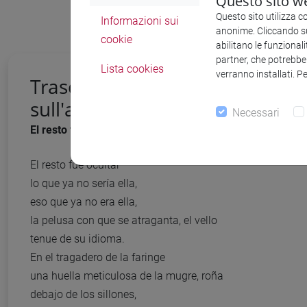
Questo sito we
Questo sito utilizza c
Informazioni sui
anonime. Cliccando sul
cookie
abilitano le funzionali
partner, che potrebber
Lista cookies
verranno installati. P
Trascrizione ai sensi della nor
sull'accessibilità web
Necessari
El resto fue ocultar
El resto fue ocultar
lo que ya no sería ella,
eso que ya no era ella,
la pelusa con que se atraganta, el vello
tenue de su idioma.
En el tragadero de la faringe
una huella meticulosa de la mugre, roña
debajo de los sillones,