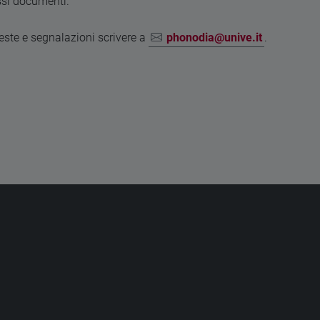
essi documenti.
hieste e segnalazioni scrivere a
phonodia@unive.it
.