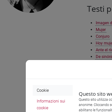
Testi p
Imagen d
Mujer
Conjuro
Hoy muje
Ante el rí
De sinón
Música a
Árbol de 
Yanga
Serpient
Cookie
Torment
Questo sito we
Frente al
Questo sito utilizza c
Informazioni sui
Que la p
anonime. Cliccando sul
cookie
abilitano le funzionali
Sílabas d