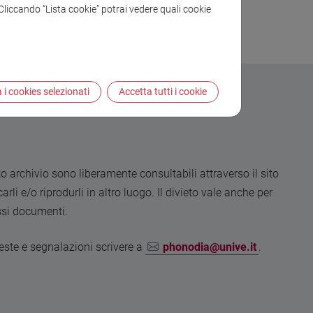
. Cliccando “Lista cookie” potrai vedere quali cookie
 i cookies selezionati
Accetta tutti i cookie
o archivio sono liberamente consultabili attraverso il sito
rli e/o riprodurli in altro luogo. Il divieto vale anche per
essi documenti.
hieste e segnalazioni scrivere a
phonodia@unive.it
.