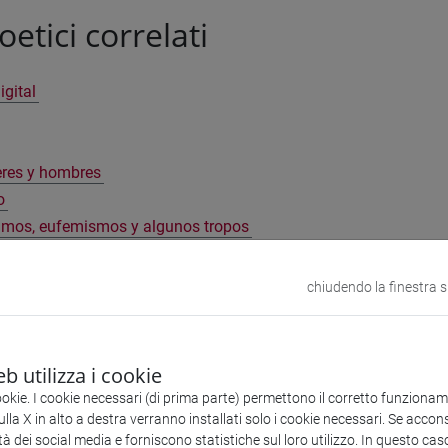
oetici correlati
igital
res y hombres
o
imos, eufemismos y algunos tropos
cuática
vida
chiudendo la finestra 
e de primavera
a
b utilizza i cookie
 mar
ookie. I cookie necessari (di prima parte) permettono il corretto funzionamen
oesía
la X in alto a destra verranno installati solo i cookie necessari. Se accons
tà dei social media e forniscono statistiche sul loro utilizzo. In questo cas
e viento