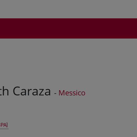
th Caraza
-
Messico
SPA]