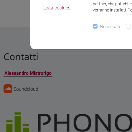
partner, che potrebber
Espuma 
Lista cookies
verranno installati. P
Necessari
Contatti
Alessandro Mistrorigo
Soundcloud