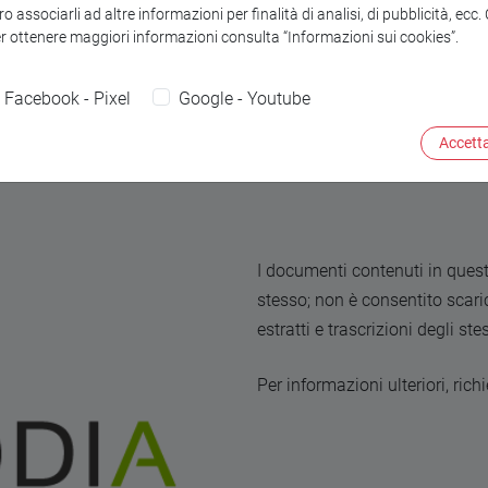
o associarli ad altre informazioni per finalità di analisi, di pubblicità, ecc
sangrante
er ottenere maggiori informazioni consulta “Informazioni sui cookies”.
Facebook - Pixel
Google - Youtube
Accetta
I documenti contenuti in quest
stesso; non è consentito scarica
estratti e trascrizioni degli st
Per informazioni ulteriori, ric