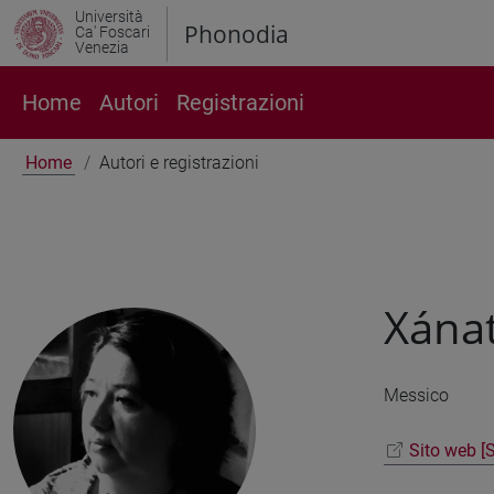
Università
Phonodia
Ca' Foscari
Venezia
Home
Autori
Registrazioni
Home
Autori e registrazioni
Xána
Messico
Sito web [