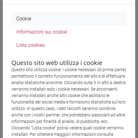
sull'accessibilità web
Generación
Cookie
La cama es un espejo que nos deja desnudos.
Informazioni sui cookie
Mi desnudez es negra como bilis de ciego.
Soy ciego como el niño sin ojos que ha sembrado
Lista cookies
la imprudente blancura de estas vísceras
con el mismo legado de otros pobres
Questo sito web utilizza i cookie
de solemne y lastrada mansedumbre.
Questo sito utilizza cookie. I cookie necessari (di prima parte)
permettono il corretto funzionamento del sito e di effettuare
Soy un caballo manso al que cabalgan
analisi statistiche anonime. Cliccando sulla X in alto a destra
tiempos ciegos, y blancos, y desnudos,
verranno installati solo i cookie necessari. Se acconsenti,
tiempos para un vacío gesto inútil
verranno installati anche altri cookie che abilitano le
como este húmedo hachazo, porque el surco
funzionalità dei social media e forniscono statistiche sul loro
utilizzo. In questo caso, i dati raccolti saranno condivisi
ya está abierto,
anche con i nostri partner, che potrebbero associarli ad altre
está ya roto el surco,
informazioni per finalità di analisi, di pubblicità, ecc.
mi padre abrió el camino,
Cliccando “Lista cookie” potrai vedere quali cookie verranno
installati. Per ottenere maggiori informazioni consulta
quiero decir el padre de mi padre,