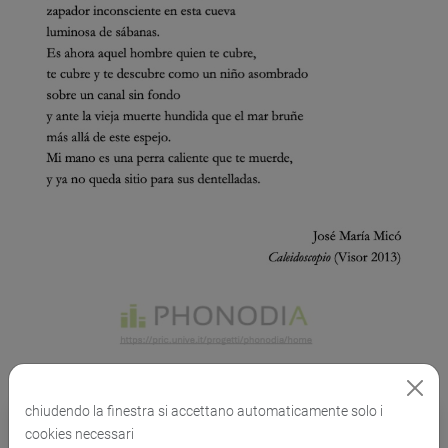
chiudendo la finestra si accettano automaticamente solo i
Trascrizione ai sensi della normativa
cookies necessari