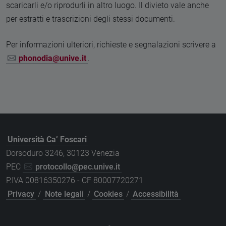
scaricarli e/o riprodurli in altro luogo. Il divieto vale anche
per estratti e trascrizioni degli stessi documenti.
Per informazioni ulteriori, richieste e segnalazioni scrivere a
phonodia@unive.it
.
Università Ca’ Foscari
Dorsoduro 3246, 30123 Venezia
PEC
protocollo@pec.unive.it
P.IVA 00816350276 - CF 80007720271
Privacy
/
Note legali
/
Cookies
/
Accessibilità