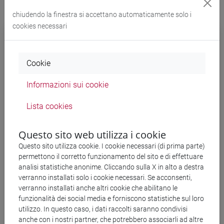
chiudendo la finestra si accettano automaticamente solo i
cookies necessari
Trascrizione ai sensi della normativa
sull'accessibilità web
Cookie
Entre el relámpago
Informazioni sui cookie
Entre el relámpago
y el trueno,
Lista cookies
entre el aliento
Questo sito web utilizza i cookie
y la palabra,
Questo sito utilizza cookie. I cookie necessari (di prima parte)
permettono il corretto funzionamento del sito e di effettuare
analisi statistiche anonime. Cliccando sulla X in alto a destra
este tajo sin
verranno installati solo i cookie necessari. Se acconsenti,
orillas
verranno installati anche altri cookie che abilitano le
abriéndose hacia siempre,
funzionalità dei social media e forniscono statistiche sul loro
utilizzo. In questo caso, i dati raccolti saranno condivisi
esta insondable lejanía
anche con i nostri partner, che potrebbero associarli ad altre
en cada aquí de la vida