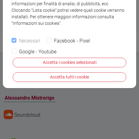
informazioni per finalità di analisi, di pubblicità, ecc.
Cliccando “Lista cookie” potrai vedere quali cookie verranno
“Casi en silencio” (Visor 2004)
installati. Per ottenere maggiori informazioni consulta
“Informazioni sui cookies”.
Necessari
Facebook - Pixel
Google - Youtube
Accetta i cookies selezionati
Accetta tutti i cookie
Contatti
Alessandro Mistrorigo
Soundcloud