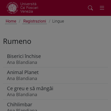
Università
Ca' Foscari
Venezia
Home
Registrazioni
Lingue
Rumeno
Biserici închise
Ana Blandiana
Animal Planet
Ana Blandiana
Ce greu e să mângâi
Ana Blandiana
Chihlimbar
Ana Blandiana