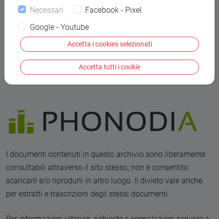
Necessari
Facebook - Pixel
Contatti
Google - Youtube
Accetta i cookies selezionati
Alessandro Mistrorigo
Accetta tutti i cookie
Soundcloud
I documenti contenuti in questo archivio sono liberamente
consultabili attraverso il sito stesso; non è consentito
scaricarli e/o riprodurli in altro luogo. Il divieto vale anche
per estratti e trascrizioni degli stessi documenti.
Per informazioni ulteriori, richieste e segnalazioni scrivere a