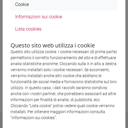
Ana Blandiana
Cookie
Informazioni sui cookie
Lingue
Lista cookies
9
26
10
9
Questo sito web utilizza i cookie
Catalano
Inglese
Lituano
Olandese
Questo sito utilizza cookie. I cookie necessari (di prima parte)
permettono il corretto funzionamento del sito e di effettuare
7
11
510
analisi statistiche anonime. Cliccando sulla X in alto a destra
Portoghese
Rumeno
Spagnolo
verranno installati solo i cookie necessari. Se acconsenti,
verranno installati anche altri cookie che abilitano le
9
funzionalità dei social media e forniscono statistiche sul loro
Turco
utilizzo. In questo caso, i dati raccolti saranno condivisi
anche con i nostri partner, che potrebbero associarli ad altre
informazioni per finalità di analisi, di pubblicità, ecc.
Cliccando “Lista cookie” potrai vedere quali cookie verranno
installati. Per ottenere maggiori informazioni consulta
“Informazioni sui cookies”.